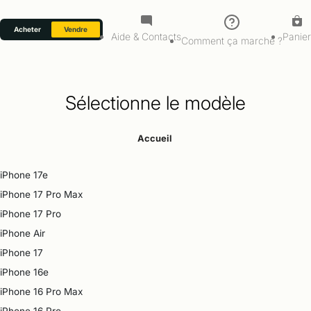
Aller à
Acheter
Vendre
Contenu principal
Aide & Contacts
Panier
Comment ça marche ?
Menu
Recherche
Liens utiles
Sélectionne le modèle
Accueil
iPhone 17e
iPhone 17 Pro Max
iPhone 17 Pro
iPhone Air
iPhone 17
iPhone 16e
iPhone 16 Pro Max