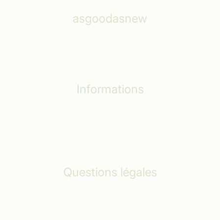
asgoodasnew
Comment ça marche ?
Aide et Service
Informations
Conseils d'emballage
L’effet Écolo
Suppression des données
Questions légales
Mentions légales
Politique de confidentialité
Conditions générales