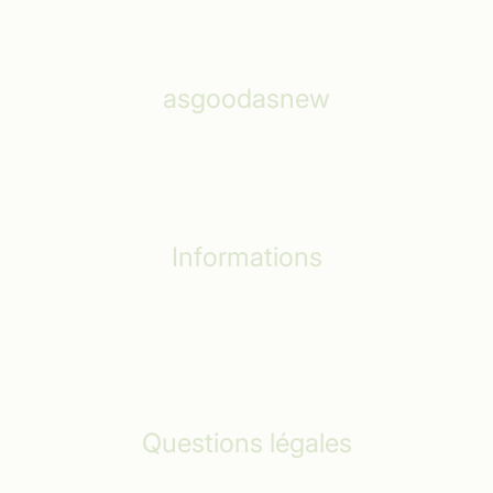
asgoodasnew
Comment ça marche ?
Aide et Service
Informations
Conseils d'emballage
L’effet Écolo
Suppression des données
Questions légales
Mentions légales